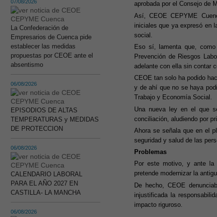
07/08/2026
aprobada por el Consejo de Mi
Así, CEOE CEPYME Cuenca s
iniciales que ya expresó en l
La Confederación de
social.
Empresarios de Cuenca pide
establecer las medidas
Eso sí, lamenta que, como s
propuestas por CEOE ante el
Prevención de Riesgos Labor
absentismo
adelante con ella sin contar c
CEOE tan solo ha podido hace
06/08/2026
y de ahí que no se haya podi
Trabajo y Economía Social.
Una nueva ley en el que se 
EPISODIOS DE ALTAS
conciliación, aludiendo por p
TEMPERATURAS y MEDIDAS
DE PROTECCION
Ahora se señala que en el pl
seguridad y salud de las pers
06/08/2026
Problemas
Por este motivo, y ante la
pretende modernizar la antig
CALENDARIO LABORAL
PARA EL AÑO 2027 EN
De hecho, CEOE denunciaba
CASTILLA- LA MANCHA
injustificada la responsabil
impacto riguroso.
06/08/2026