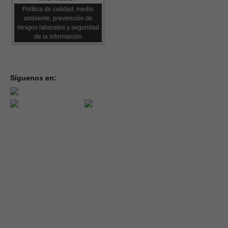
Política de calidad, medio
ambiente, prevención de
riesgos laborales y seguridad
de la información
Síguenos en:
inicio
la con
servic
notici
conve
Año 2026 - CEOE CEPYME CUENCA.
forma
|
Aviso legal, condiciones de uso y Política de Privacidad
Cookies
emple
Política de Seguridad de la Información ISO 27001_2022
Área 
Política y Procedimiento de Gestión del Canal del Informante
asocia
Evaluación de Proveedores
Desempeño Ambiental
Diseño Web: Soluciones IP