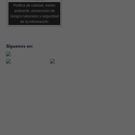
Política de calidad, medio
ambiente, prevención de
riesgos laborales y seguridad
de la información
Síguenos en:
inicio
la con
servic
notici
conve
Año 2026 - CEOE CEPYME CUENCA.
forma
|
Aviso legal, condiciones de uso y Política de Privacidad
Cookies
emple
Política de Seguridad de la Información ISO 27001_2022
Área 
Política y Procedimiento de Gestión del Canal del Informante
asocia
Evaluación de Proveedores
Desempeño Ambiental
Diseño Web: Soluciones IP