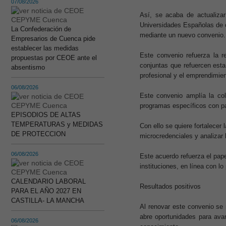
07/08/2026
Así, se acaba de actualiza
Universidades Españolas de c
La Confederación de
mediante un nuevo convenio.
Empresarios de Cuenca pide
establecer las medidas
Este convenio refuerza la re
propuestas por CEOE ante el
conjuntas que refuercen esta
absentismo
profesional y el emprendimien
06/08/2026
Este convenio amplía la col
programas específicos con pa
EPISODIOS DE ALTAS
TEMPERATURAS y MEDIDAS
Con ello se quiere fortalecer 
DE PROTECCION
microcredenciales y analizar 
06/08/2026
Este acuerdo refuerza el pap
instituciones, en línea con lo
CALENDARIO LABORAL
Resultados positivos
PARA EL AÑO 2027 EN
CASTILLA- LA MANCHA
Al renovar este convenio se 
abre oportunidades para avan
06/08/2026