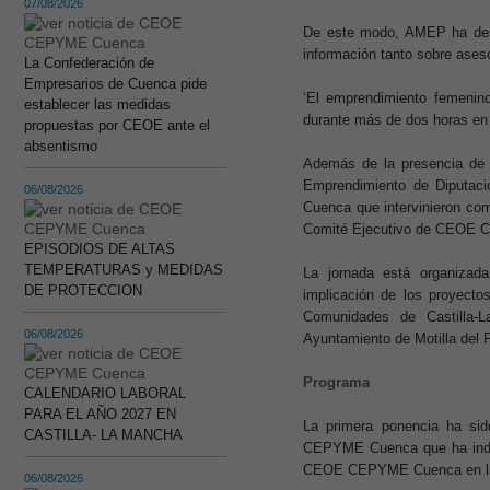
07/08/2026
De este modo, AMEP ha despe
información tanto sobre ases
La Confederación de
Empresarios de Cuenca pide
‘El emprendimiento femenino
establecer las medidas
durante más de dos horas en 
propuestas por CEOE ante el
absentismo
Además de la presencia de 
Emprendimiento de Diputaci
06/08/2026
Cuenca que intervinieron com
Comité Ejecutivo de CEOE CE
EPISODIOS DE ALTAS
TEMPERATURAS y MEDIDAS
La jornada está organiza
DE PROTECCION
implicación de los proyect
Comunidades de Castilla-L
06/08/2026
Ayuntamiento de Motilla del 
Programa
CALENDARIO LABORAL
PARA EL AÑO 2027 EN
La primera ponencia ha si
CASTILLA- LA MANCHA
CEPYME Cuenca que ha indica
CEOE CEPYME Cuenca en la
06/08/2026