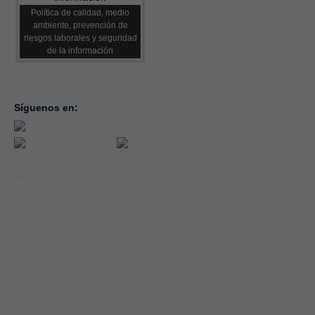
Política de calidad, medio
ambiente, prevención de
riesgos laborales y seguridad
de la información
Síguenos en:
inicio
la con
servic
notici
conve
Año 2026 - CEOE CEPYME CUENCA.
forma
|
Aviso legal, condiciones de uso y Política de Privacidad
Cookies
emple
Política de Seguridad de la Información ISO 27001_2022
Área 
Política y Procedimiento de Gestión del Canal del Informante
asocia
Evaluación de Proveedores
Desempeño Ambiental
Diseño Web: Soluciones IP