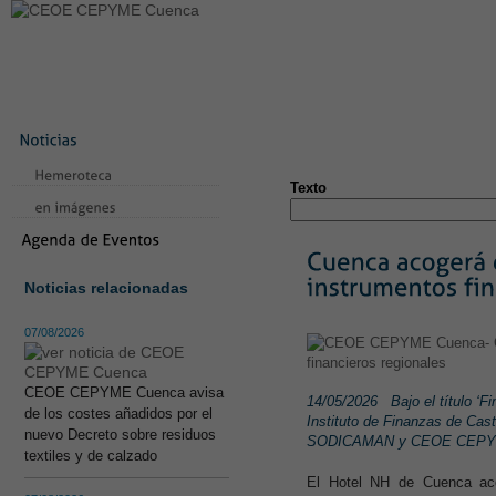
LA CONFEDERACIÓN
SERVICIOS
NOTICIAS
CONVEN
CONTACTO
AVISO LEGAL
TEST
NUEVA PÁGINA
Texto
Noticias relacionadas
07/08/2026
CEOE CEPYME Cuenca avisa
14/05/2026
Bajo el título ‘
de los costes añadidos por el
Instituto de Finanzas de Cas
nuevo Decreto sobre residuos
SODICAMAN y CEOE CEPY
textiles y de calzado
El Hotel NH de Cuenca aco