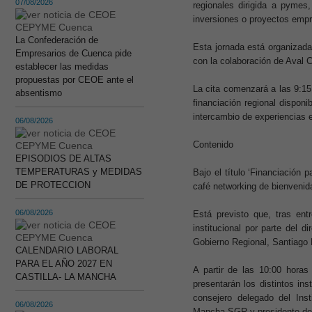
07/08/2026
regionales dirigida a pyme
inversiones o proyectos empr
La Confederación de
Esta jornada está organizada
Empresarios de Cuenca pide
con la colaboración de Av
establecer las medidas
propuestas por CEOE ante el
La cita comenzará a las 9:15 
absentismo
financiación regional dispon
intercambio de experiencias 
06/08/2026
Contenido
EPISODIOS DE ALTAS
TEMPERATURAS y MEDIDAS
Bajo el título ‘Financiación 
DE PROTECCION
café networking de bienvenid
06/08/2026
Está previsto que, tras ent
institucional por parte del
Gobierno Regional, Santiag
CALENDARIO LABORAL
PARA EL AÑO 2027 EN
A partir de las 10:00 horas 
CASTILLA- LA MANCHA
presentarán los distintos in
consejero delegado del Inst
06/08/2026
Mancha SGR y presidente 