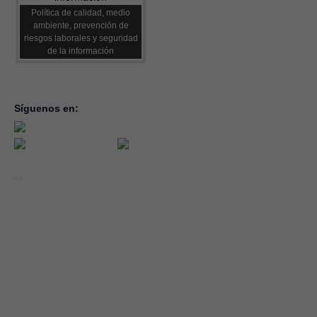
Política de calidad, medio
ambiente, prevención de
riesgos laborales y seguridad
de la información
Síguenos en:
inicio
la con
servic
notici
conve
Año 2026 - CEOE CEPYME CUENCA.
forma
|
Aviso legal, condiciones de uso y Política de Privacidad
Cookies
emple
Política de Seguridad de la Información ISO 27001_2022
Área 
Política y Procedimiento de Gestión del Canal del Informante
asocia
Evaluación de Proveedores
Desempeño Ambiental
Diseño Web: Soluciones IP