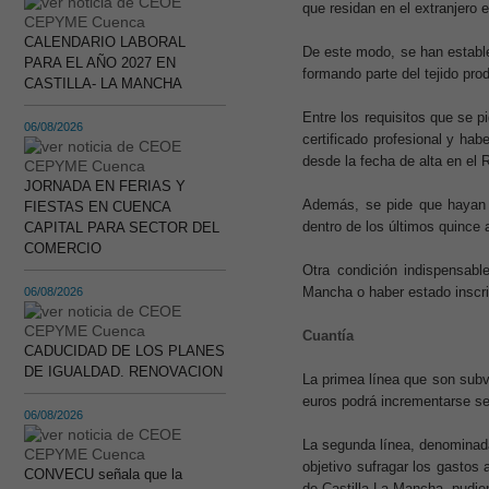
que residan en el extranjero e
CALENDARIO LABORAL
De este modo, se han estable
PARA EL AÑO 2027 EN
formando parte del tejido prod
CASTILLA- LA MANCHA
Entre los requisitos que se p
06/08/2026
certificado profesional y ha
desde la fecha de alta en el
JORNADA EN FERIAS Y
Además, se pide que hayan 
FIESTAS EN CUENCA
dentro de los últimos quince 
CAPITAL PARA SECTOR DEL
COMERCIO
Otra condición indispensabl
Mancha o haber estado inscri
06/08/2026
Cuantía
CADUCIDAD DE LOS PLANES
DE IGUALDAD. RENOVACION
La primea línea que son subve
euros podrá incrementarse seg
06/08/2026
La segunda línea, denominad
objetivo sufragar los gastos 
CONVECU señala que la
de Castilla-La Mancha, pudie