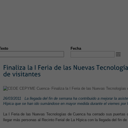
S
NOTICIAS
CONVENIOS
FORMACIÓN
EMPLEO
ÁRE
ST
NUEVA PÁGINA
Texto
Fecha
26/03/2011
La llegada del fin de semana ha contribuido a mejorar la asiste
Hípica que se han ido sumándose en mayor medida durante el viernes por l
La I Feria de las Nuevas Tecnologías de Cuenca ha cerrado sus puertas c
llegar más personas al Recinto Ferial de La Hípica con la llegada del fin d