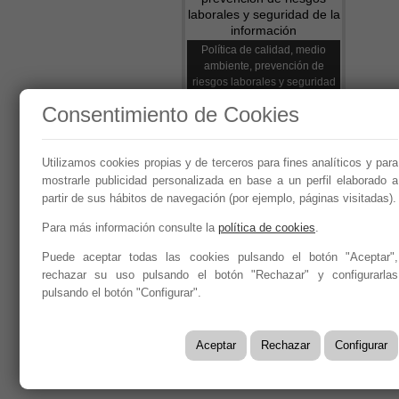
Política de calidad, medio
ambiente, prevención de
riesgos laborales y seguridad
de la información
Consentimiento de Cookies
Utilizamos cookies propias y de terceros para fines analíticos y para
Síguenos en:
mostrarle publicidad personalizada en base a un perfil elaborado a
partir de sus hábitos de navegación (por ejemplo, páginas visitadas).
Para más información consulte la
política de cookies
.
Puede aceptar todas las cookies pulsando el botón "Aceptar",
Año 2026 - CEOE CEPYME CUENC
rechazar su uso pulsando el botón "Rechazar" y configurarlas
Aviso legal, condiciones de uso y Política de Privaci
pulsando el botón "Configurar".
Política de Seguridad de la Información ISO 27001
Política y Procedimiento de Gestión del Canal del In
Aceptar
Rechazar
Configurar
Evaluación de Proveedores
Desempeño Ambiental
Diseño Web: Soluciones IP