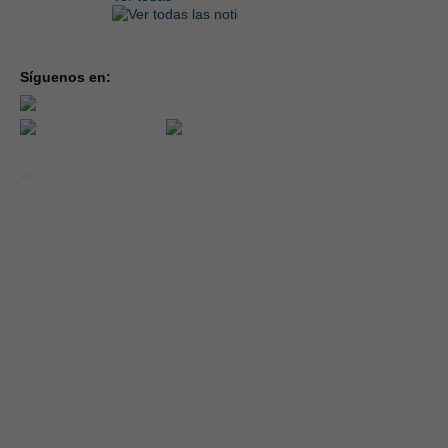
Síguenos en:
inicio
la con
servic
notici
conve
Año 2026 - CEOE CEPYME CUENCA.
forma
|
Aviso legal, condiciones de uso y Política de Privacidad
Cookies
emple
Política de Seguridad de la Información ISO 27001_2022
Área 
Política y Procedimiento de Gestión del Canal del Informante
asocia
Evaluación de Proveedores
Desempeño Ambiental
Diseño Web: Soluciones IP