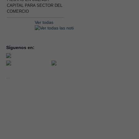
CAPITAL PARA SECTOR DEL
COMERCIO
Ver todas
Síguenos en:
inicio
la con
servic
notici
conve
Año 2026 - CEOE CEPYME CUENCA.
forma
|
Aviso legal, condiciones de uso y Política de Privacidad
Cookies
emple
Política de Seguridad de la Información ISO 27001_2022
Área 
Política y Procedimiento de Gestión del Canal del Informante
asocia
Evaluación de Proveedores
Desempeño Ambiental
Diseño Web: Soluciones IP