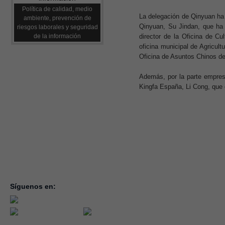
Política de calidad, medio
La delegación de Qinyuan ha 
ambiente, prevención de
Qinyuan, Su Jindan, que ha 
riesgos laborales y seguridad
director de la Oficina de Cu
de la información
oficina municipal de Agricult
Oficina de Asuntos Chinos d
Además, por la parte empresa
Kingfa España, Li Cong, que
Síguenos en:
inicio
la con
servic
notici