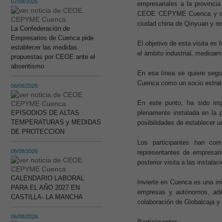
07/08/2026
empresariales a la provinci
CEOE CEPYME Cuenca y de las
ciudad china de Qinyuan y re
La Confederación de
Empresarios de Cuenca pide
El objetivo de esta visita es 
establecer las medidas
el ámbito industrial, medioam
propuestas por CEOE ante el
absentismo
En esa línea se quiere segui
Cuenca como un socio estraté
06/08/2026
En este punto, ha sido im
EPISODIOS DE ALTAS
plenamente instalada en la 
TEMPERATURAS y MEDIDAS
posibilidades de establecer un
DE PROTECCION
Los participantes han com
06/08/2026
representantes de empresar
posterior visita a las instal
CALENDARIO LABORAL
Invierte en Cuenca es una in
PARA EL AÑO 2027 EN
empresas y autónomos, ademá
CASTILLA- LA MANCHA
colaboración de Globalcaja y 
06/08/2026
Participantes