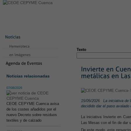
LA CONFEDERACIÓN
SERVICIOS
NOTICIAS
CONVEN
CONTACTO
AVISO LEGAL
TEST
NUEVA PÁGINA
Texto
Noticias relacionadas
07/08/2026
15/05/2026
La iniciativa d
CEOE CEPYME Cuenca avisa
decidido dar el paso avalado
de los costes añadidos por el
nuevo Decreto sobre residuos
La iniciativa Invierte en C
textiles y de calzado
Las Mesas con el fin de dar u
De este modo, este proyect