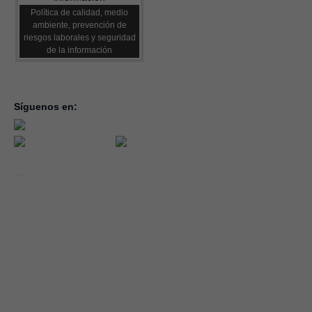
Política de calidad, medio
ambiente, prevención de
riesgos laborales y seguridad
de la información
Síguenos en:
inicio
la con
servic
notici
conve
Año 2026 - CEOE CEPYME CUENCA.
forma
|
Aviso legal, condiciones de uso y Política de Privacidad
Cookies
emple
Política de Seguridad de la Información ISO 27001_2022
Área 
Política y Procedimiento de Gestión del Canal del Informante
asocia
Evaluación de Proveedores
Desempeño Ambiental
Diseño Web: Soluciones IP