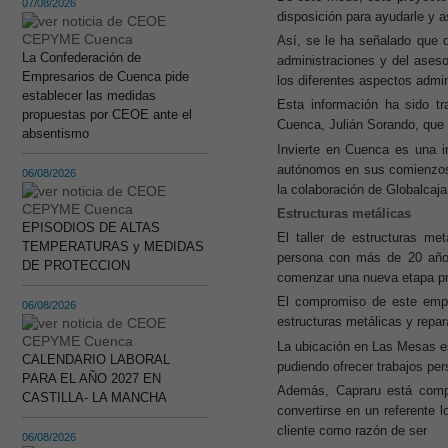
07/08/2026
disposición para ayudarle y 
Así, se le ha señalado que 
La Confederación de
administraciones y del ases
Empresarios de Cuenca pide
los diferentes aspectos admin
establecer las medidas
Esta información ha sido t
propuestas por CEOE ante el
Cuenca, Julián Sorando, que 
absentismo
Invierte en Cuenca es una i
autónomos en sus comienzos y
06/08/2026
la colaboración de Globalcaja
Estructuras metálicas
EPISODIOS DE ALTAS
El taller de estructuras me
TEMPERATURAS y MEDIDAS
persona con más de 20 años
DE PROTECCION
comenzar una nueva etapa pr
El compromiso de este empre
06/08/2026
estructuras metálicas y repar
La ubicación en Las Mesas es
CALENDARIO LABORAL
pudiendo ofrecer trabajos per
PARA EL AÑO 2027 EN
Además, Capraru está compr
CASTILLA- LA MANCHA
convertirse en un referente l
cliente como razón de ser
06/08/2026