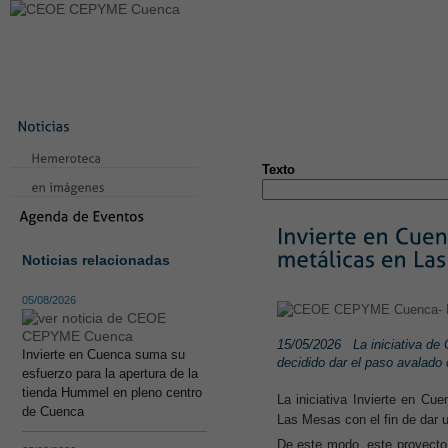
LA CONFEDERACIÓN
SERVICIOS
NOTICIAS
CONVEN
CONTACTO
AVISO LEGAL
TEST
NUEVA PÁGINA
Texto
Noticias relacionadas
05/08/2026
15/05/2026
La iniciativa d
Invierte en Cuenca suma su
decidido dar el paso avalado
esfuerzo para la apertura de la
tienda Hummel en pleno centro
La iniciativa Invierte en C
de Cuenca
Las Mesas con el fin de dar u
De este modo, este proyect