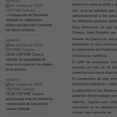
05/08/2026
disposición para ayudarle y 
Así, se le ha señalado que 
La Agrupación de Hostelería
administraciones y del ases
defiende la colaboración
los diferentes aspectos admin
público-privada para consolidar
Esta información ha sido t
los datos turísticos
Cuenca, Julián Sorando, que 
Invierte en Cuenca es una i
04/08/2026
autónomos en sus comienzos y
la colaboración de Globalcaja
CEOE CEPYME Cuenca
Estructuras metálicas
advierte de una pérdida de
El taller de estructuras me
ritmo en la creación de empleo
persona con más de 20 años
en la provicia
comenzar una nueva etapa pr
El compromiso de este empre
04/08/2026
estructuras metálicas y repar
La ubicación en Las Mesas es
CEOE CEPYME Cuenca
pudiendo ofrecer trabajos per
anuncia que está en marcha la
Además, Capraru está compr
convocatoria de subvención
convertirse en un referente l
Innova Adelante
cliente como razón de ser