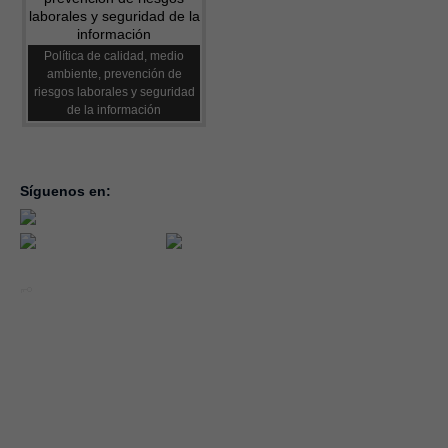
Política de calidad, medio
ambiente, prevención de
riesgos laborales y seguridad
de la información
Síguenos en:
inicio
la con
servic
notici
conve
Año 2026 - CEOE CEPYME CUENCA.
forma
|
Aviso legal, condiciones de uso y Política de Privacidad
Cookies
emple
Política de Seguridad de la Información ISO 27001_2022
Área 
Política y Procedimiento de Gestión del Canal del Informante
asocia
Evaluación de Proveedores
Desempeño Ambiental
Diseño Web: Soluciones IP