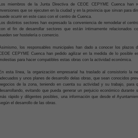
Los miembros de la Junta Directiva de CEOE CEPYME Cuenca han rei
inversiones que se ejecuten en la ciudad y en la provincia que sirvan para d
puede ocurrir en este caso con el centro de Cuenca.
Los distintos sectores han expresado la conveniencia de remodelar el centr
con el fin de desarrollar sectores que están íntimamente relacionados
pueden ser hostelería o comercio.
Asimismo, los responsables municipales han dado a conocer los plazos de
CEOE CEPYME Cuenca han pedido agilizar en la medida de lo posible est
molestias para hacer compatibles estas obras con la actividad económica.
En esta línea, la organización empresarial ha traslado al consistorio la 
adecuados y unos planes de desarrollo delas obras, que sean conocidos prev
negocios de la zona, teniendo en cuenta su actividad y su trabajo, para 
desarrollando, evitando que pueda generar un perjuicio económico durante 
más rápido y diligentes posibles, una información que desde el Ayuntamie
según el desarrollo de las obras.