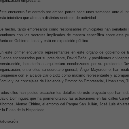
organización empresarial.
Este encuentro fue cerrado por ambas partes hace unas semanas ante el int
esta iniciativa que afecta a distintos sectores de actividad.
De hecho, tanto empresarios como responsables municipales han señalado 
reuniones con los sectores implicados de manera específica sobre este p
Junta de Gobierno Local y está en exposición pública.
En este primer encuentro representantes en este órgano de gobierno de 
Cuenca encabezados por su presidente, David Peña, y presidentes o vicepre
construcción, hostelería o arquitectura encabezados por su presidente Da
organización, entre ellos su secretario general, Ángel Mayordomo, han recib
conquense con el alcalde Darío Dolz como máximo representante y acompaña
Portillo y los concejales de Hacienda y Promoción Empresarial, Urbanismo, T
Todos ellos han podido escuchar los detalles de este proyecto que han sido
David Domínguez que ha pormenorizado las actuaciones en las calles Carret
Albornoz, Alonso Chirino, el entorno del Parque San Julián, José Luis Álvare
y la Plaza de la Hispanidad.
Valoración