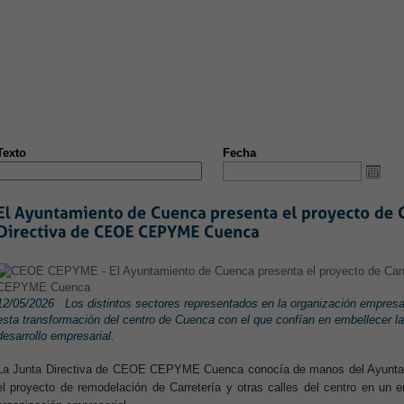
S
NOTICIAS
CONVENIOS
FORMACIÓN
EMPLEO
ÁRE
ST
NUEVA PÁGINA
Texto
Fecha
12/05/2026
Los distintos sectores representados en la organización empresar
esta transformación del centro de Cuenca con el que confían en embellecer l
desarrollo empresarial.
La Junta Directiva de CEOE CEPYME Cuenca conocía de manos del Ayuntam
el proyecto de remodelación de Carretería y otras calles del centro en un 