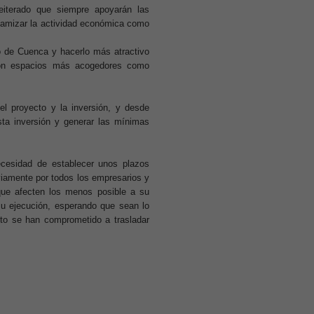
terado que siempre apoyarán las
inamizar la actividad económica como
o de Cuenca y hacerlo más atractivo
 con espacios más acogedores como
l proyecto y la inversión, y desde
a inversión y generar las mínimas
necesidad de establecer unos plazos
iamente por todos los empresarios y
que afecten los menos posible a su
su ejecución, esperando que sean lo
nto se han comprometido a trasladar