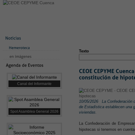
LA CONFEDERACIÓN
SERVICIOS
NOTICIAS
CONVEN
CONTACTO
AVISO LEGAL
TEST
NUEVA PÁGINA
Texto
Canal del Informante
10/05/2026
La Confederación d
de Estadística establecen una 
Spot Asamblea General 2026
viviendas.
La Confederación de Empresari
hipotecas si tenemos en cuenta 