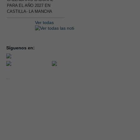
PARA EL AÑO 2027 EN
CASTILLA- LA MANCHA
Ver todas
Síguenos en:
inicio
la con
servic
notici
conve
Año 2026 - CEOE CEPYME CUENCA.
forma
|
Aviso legal, condiciones de uso y Política de Privacidad
Cookies
emple
Política de Seguridad de la Información ISO 27001_2022
Área 
Política y Procedimiento de Gestión del Canal del Informante
asocia
Evaluación de Proveedores
Desempeño Ambiental
Diseño Web: Soluciones IP