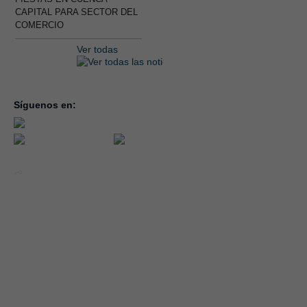
CAPITAL PARA SECTOR DEL
COMERCIO
Ver todas
Síguenos en:
inicio
la con
servic
notici
conve
Año 2026 - CEOE CEPYME CUENCA.
forma
|
Aviso legal, condiciones de uso y Política de Privacidad
Cookies
emple
Política de Seguridad de la Información ISO 27001_2022
Área 
Política y Procedimiento de Gestión del Canal del Informante
asocia
Evaluación de Proveedores
Desempeño Ambiental
Diseño Web: Soluciones IP