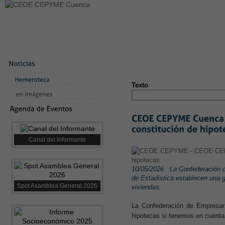
LA CONFEDERACIÓN
SERVICIOS
NOTICIAS
CONVEN
CONTACTO
AVISO LEGAL
TEST
NUEVA PÁGINA
Texto
Canal del Informante
10/05/2026
La Confederación d
de Estadística establecen una 
Spot Asamblea General 2026
viviendas.
La Confederación de Empresari
hipotecas si tenemos en cuenta 