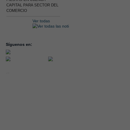
CAPITAL PARA SECTOR DEL
COMERCIO
Ver todas
Síguenos en:
inicio
la con
servic
notici
conve
Año 2026 - CEOE CEPYME CUENCA.
forma
|
Aviso legal, condiciones de uso y Política de Privacidad
Cookies
emple
Política de Seguridad de la Información ISO 27001_2022
Área 
Política y Procedimiento de Gestión del Canal del Informante
asocia
Evaluación de Proveedores
Desempeño Ambiental
Diseño Web: Soluciones IP