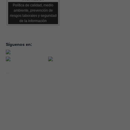
Política de calidad, medio
ambiente, prevención de
riesgos laborales y seguridad
de la información
Síguenos en:
inicio
la con
servic
notici
conve
Año 2026 - CEOE CEPYME CUENCA.
forma
|
Aviso legal, condiciones de uso y Política de Privacidad
Cookies
emple
Política de Seguridad de la Información ISO 27001_2022
Área 
Política y Procedimiento de Gestión del Canal del Informante
asocia
Evaluación de Proveedores
Desempeño Ambiental
Diseño Web: Soluciones IP