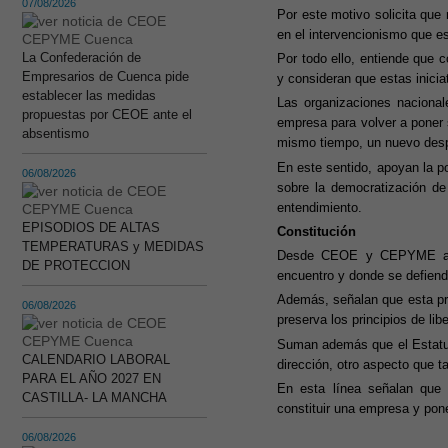
07/08/2026
Por este motivo solicita que
en el intervencionismo que es
La Confederación de
Por todo ello, entiende que
Empresarios de Cuenca pide
y consideran que estas inici
establecer las medidas
Las organizaciones nacional
propuestas por CEOE ante el
empresa para volver a poner 
absentismo
mismo tiempo, un nuevo despr
En este sentido, apoyan la p
06/08/2026
sobre la democratización de
entendimiento.
EPISODIOS DE ALTAS
Constitución
TEMPERATURAS y MEDIDAS
Desde CEOE y CEPYME apela
DE PROTECCION
encuentro y donde se defiend
Además, señalan que esta pro
06/08/2026
preserva los principios de li
Suman además que el Estatut
CALENDARIO LABORAL
dirección, otro aspecto que
PARA EL AÑO 2027 EN
En esta línea señalan que e
CASTILLA- LA MANCHA
constituir una empresa y pone
06/08/2026