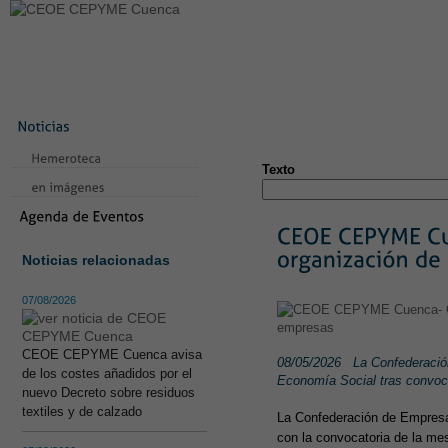
LA CONFEDERACIÓN
SERVICIOS
NOTICIAS
CONVEN
CONTACTO
AVISO LEGAL
TEST
NUEVA PÁGINA
Texto
Noticias relacionadas
07/08/2026
CEOE CEPYME Cuenca avisa
08/05/2026
La Confederació
de los costes añadidos por el
Economía Social tras convoc
nuevo Decreto sobre residuos
textiles y de calzado
La Confederación de Empresar
con la convocatoria de la me