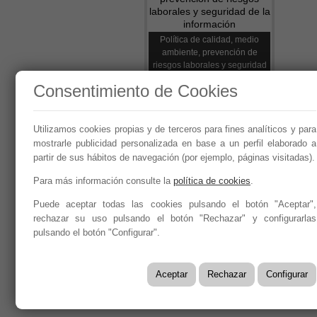
Política de calidad, medio
ambiente, prevención de
riesgos laborales y seguridad
de la información
Consentimiento de Cookies
Utilizamos cookies propias y de terceros para fines analíticos y para
Síguenos en:
mostrarle publicidad personalizada en base a un perfil elaborado a
partir de sus hábitos de navegación (por ejemplo, páginas visitadas).
Para más información consulte la
política de cookies
.
Puede aceptar todas las cookies pulsando el botón "Aceptar",
Año 2026 - CEOE CEPYME CUENC
rechazar su uso pulsando el botón "Rechazar" y configurarlas
Aviso legal, condiciones de uso y Política de Privaci
pulsando el botón "Configurar".
Política de Seguridad de la Información ISO 27001
Política y Procedimiento de Gestión del Canal del In
Aceptar
Rechazar
Configurar
Evaluación de Proveedores
Desempeño Ambiental
Diseño Web: Soluciones IP