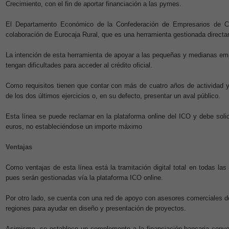
Crecimiento, con el fin de aportar financiación a las pymes.
El Departamento Económico de la Confederación de Empresarios de C
colaboración de Eurocaja Rural, que es una herramienta gestionada directame
La intención de esta herramienta de apoyar a las pequeñas y medianas em
tengan dificultades para acceder al crédito oficial.
Como requisitos tienen que contar con más de cuatro años de actividad y
de los dos últimos ejercicios o, en su defecto, presentar un aval público.
Esta línea se puede reclamar en la plataforma online del ICO y debe soli
euros, no estableciéndose un importe máximo
Ventajas
Como ventajas de esta línea está la tramitación digital total en todas las 
pues serán gestionadas vía la plataforma ICO online.
Por otro lado, se cuenta con una red de apoyo con asesores comerciales del 
regiones para ayudar en diseño y presentación de proyectos.
Asimismo, se establece un complemento a la financiación bancaria conve