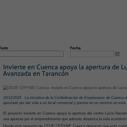
S
NOTICIAS
CONVENIOS
FORMACIÓN
EMPLEO
ÁRE
ST
NUEVA PÁGINA
Texto
Fecha
10/12/2025
La iniciativa de la Confederación de Empresarios de Cuenca 
apostado por dar vida a un local comercial y prestar en un servicio en esta 
El proyecto Invierte en Cuenca apoya la apertura del centro Lucía Nava
una apuesta por el emprendimiento que además dinamiza la vida económica
Desde este proyecto de CEOE CEPYME Cuenca destacan que está cumplié