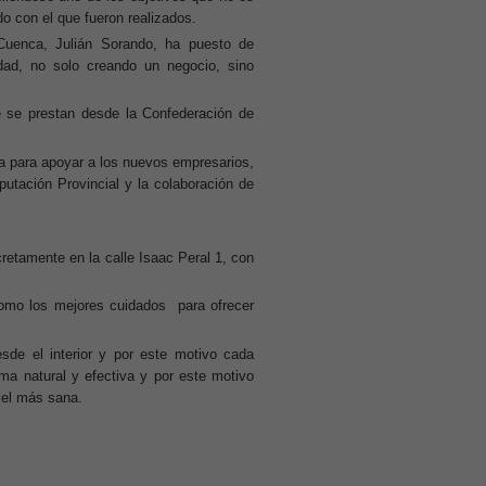
do con el que fueron realizados.
uenca, Julián Sorando, ha puesto de
idad, no solo creando un negocio, sino
e se prestan desde la Confederación de
para apoyar a los nuevos empresarios,
iputación Provincial y la colaboración de
retamente en la calle Isaac Peral 1, con
como los mejores cuidados
para ofrecer
de el interior y por este motivo cada
orma natural y efectiva y por este motivo
iel más sana.