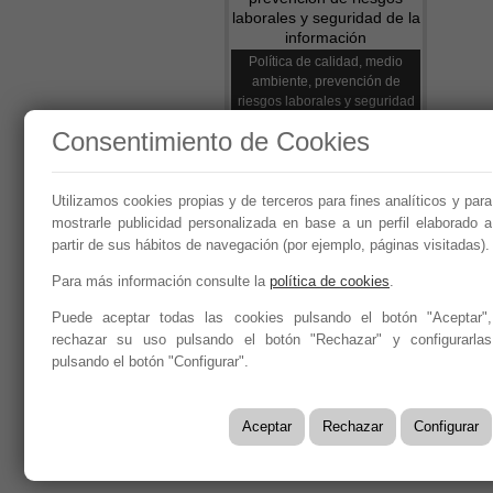
Política de calidad, medio
ambiente, prevención de
riesgos laborales y seguridad
de la información
Consentimiento de Cookies
Utilizamos cookies propias y de terceros para fines analíticos y para
Síguenos en:
mostrarle publicidad personalizada en base a un perfil elaborado a
partir de sus hábitos de navegación (por ejemplo, páginas visitadas).
Para más información consulte la
política de cookies
.
Puede aceptar todas las cookies pulsando el botón "Aceptar",
Año 2026 - CEOE CEPYME CUENC
rechazar su uso pulsando el botón "Rechazar" y configurarlas
Aviso legal, condiciones de uso y Política de Privaci
pulsando el botón "Configurar".
Política de Seguridad de la Información ISO 27001
Política y Procedimiento de Gestión del Canal del In
Aceptar
Rechazar
Configurar
Evaluación de Proveedores
Desempeño Ambiental
Diseño Web: Soluciones IP