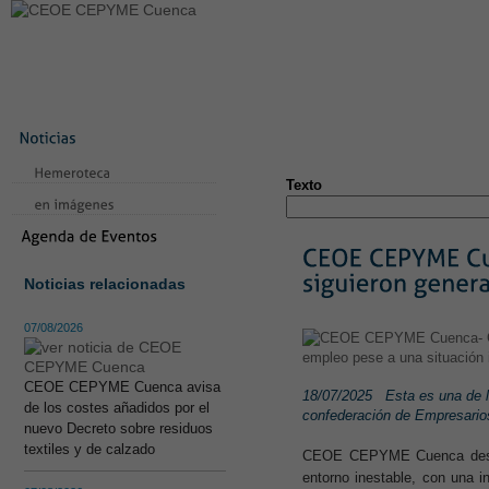
LA CONFEDERACIÓN
SERVICIOS
NOTICIAS
CONVEN
CONTACTO
AVISO LEGAL
TEST
NUEVA PÁGINA
Texto
Noticias relacionadas
07/08/2026
CEOE CEPYME Cuenca avisa
18/07/2025
Esta es una de 
de los costes añadidos por el
confederación de Empresarios
nuevo Decreto sobre residuos
textiles y de calzado
CEOE CEPYME Cuenca destac
entorno inestable, con una i