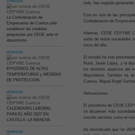
07/08/2026
todo, han seguido generando 
Esta es una de las principa
La Confederación de
Confederación de Empresarios
Empresarios de Cuenca pide
establecer las medidas
Además, CEOE CEPYME Cuenc
propuestas por CEOE ante el
saldo de restar sociedades 
absentismo
inicio del año.
06/08/2026
El estudio ha sido presenta
Rural, Javier López, y la di
EPISODIOS DE ALTAS
los distintos aspectos del 
TEMPERATURAS y MEDIDAS
Mayordomo. También ha as
DE PROTECCION
Cuenca, Miguel Ángel Santos
06/08/2026
Valoraciones
El presidente de CEOE CEPY
CALENDARIO LABORAL
se disuelven más sociedade
PARA EL AÑO 2027 EN
crecido sectores como el tur
CASTILLA- LA MANCHA
Ha reivindicado que “en 2024
06/08/2026