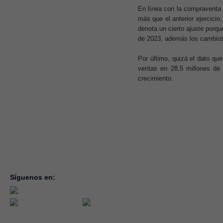
En línea con la compraventa 
más que el anterior ejercici
denota un cierto ajuste porqu
de 2023, además los cambio
Por último, quizá el dato qu
ventas en 28,5 millones de
crecimiento.
Síguenos en:
inicio
la con
servic
notici