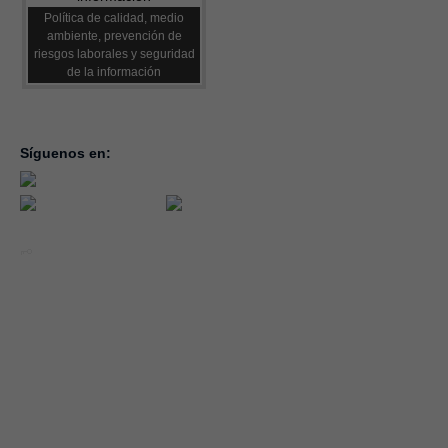
Política de calidad, medio
ambiente, prevención de
riesgos laborales y seguridad
de la información
Síguenos en:
inicio
la con
servic
notici
conve
Año 2026 - CEOE CEPYME CUENCA.
forma
|
Aviso legal, condiciones de uso y Política de Privacidad
Cookies
emple
Política de Seguridad de la Información ISO 27001_2022
Área 
Política y Procedimiento de Gestión del Canal del Informante
asocia
Evaluación de Proveedores
Desempeño Ambiental
Diseño Web: Soluciones IP