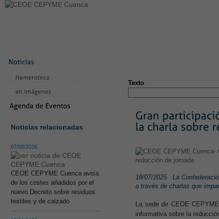
LA CONFEDERACIÓN
SERVICIOS
NOTICIAS
CONVEN
CONTACTO
AVISO LEGAL
TEST
NUEVA PÁGINA
Texto
Noticias relacionadas
07/08/2026
CEOE CEPYME Cuenca avisa
18/07/2025
La Confederació
de los costes añadidos por el
a través de charlas que impa
nuevo Decreto sobre residuos
textiles y de calzado
La sede de CEOE CEPYME Tar
informativa sobre la reducción