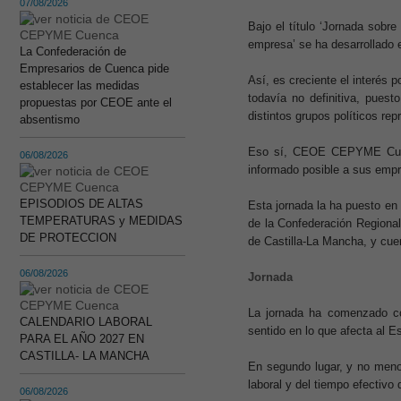
07/08/2026
Bajo el título ‘Jornada sobre
empresa’ se ha desarrollado e
La Confederación de
Empresarios de Cuenca pide
Así, es creciente el interés 
establecer las medidas
todavía no definitiva, puest
propuestas por CEOE ante el
distintos grupos políticos re
absentismo
Eso sí, CEOE CEPYME Cuenc
06/08/2026
informado posible a sus empr
EPISODIOS DE ALTAS
Esta jornada la ha puesto e
TEMPERATURAS y MEDIDAS
de la Confederación Regiona
DE PROTECCION
de Castilla-La Mancha, y c
06/08/2026
Jornada
La jornada ha comenzado co
CALENDARIO LABORAL
sentido en lo que afecta al E
PARA EL AÑO 2027 EN
CASTILLA- LA MANCHA
En segundo lugar, y no menos
laboral y del tiempo efectivo
06/08/2026