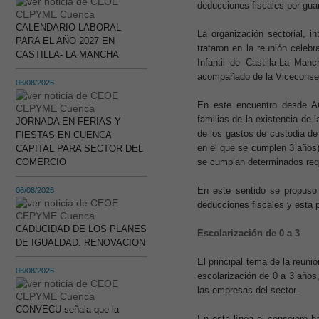
deducciones fiscales por guar
CALENDARIO LABORAL
La organización sectorial
PARA EL AÑO 2027 EN
trataron en la reunión cele
CASTILLA- LA MANCHA
Infantil de Castilla-La Ma
acompañado de la Viceconseje
06/08/2026
En este encuentro desde A
familias de la existencia de
JORNADA EN FERIAS Y
de los gastos de custodia de
FIESTAS EN CUENCA
en el que se cumplen 3 años)
CAPITAL PARA SECTOR DEL
COMERCIO
se cumplan determinados requ
En este sentido se propuso 
06/08/2026
deducciones fiscales y esta p
CADUCIDAD DE LOS PLANES
Escolarización de 0 a 3
DE IGUALDAD. RENOVACION
El principal tema de la reuni
06/08/2026
escolarización de 0 a 3 años,
las empresas del sector.
CONVECU señala que la
En esta línea el consejero h