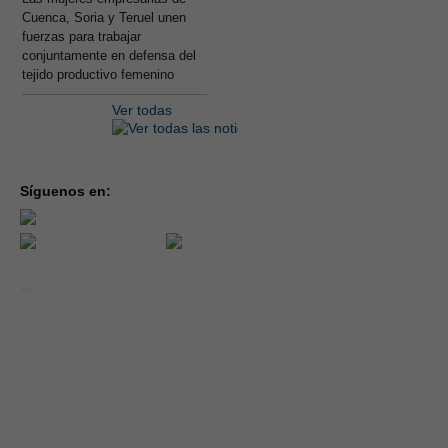
Cuenca, Soria y Teruel unen
fuerzas para trabajar
conjuntamente en defensa del
tejido productivo femenino
Ver todas
Síguenos en:
inicio
la con
servic
notici
conve
Año 2026 - CEOE CEPYME CUENCA.
forma
|
Aviso legal, condiciones de uso y Política de Privacidad
Cookies
emple
Política de Seguridad de la Información ISO 27001_2022
Área 
Política y Procedimiento de Gestión del Canal del Informante
asocia
Evaluación de Proveedores
Desempeño Ambiental
Diseño Web: Soluciones IP