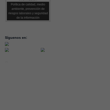
Política de calidad, medio
ambiente, prevención de
riesgos laborales y seguridad
de la información
Síguenos en:
inicio
la con
servic
notici
conve
Año 2026 - CEOE CEPYME CUENCA.
forma
|
Aviso legal, condiciones de uso y Política de Privacidad
Cookies
emple
Política de Seguridad de la Información ISO 27001_2022
Área 
Política y Procedimiento de Gestión del Canal del Informante
asocia
Evaluación de Proveedores
Desempeño Ambiental
Diseño Web: Soluciones IP