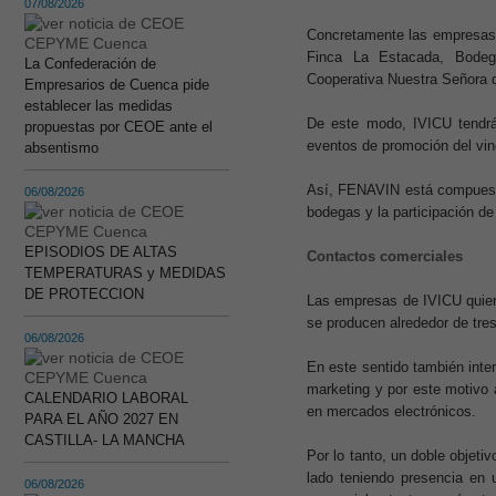
07/08/2026
Concretamente las empresas 
Finca La Estacada, Bodeg
La Confederación de
Cooperativa Nuestra Señora 
Empresarios de Cuenca pide
establecer las medidas
De este modo, IVICU tendr
propuestas por CEOE ante el
eventos de promoción del vino
absentismo
Así, FENAVIN está compuesta
06/08/2026
bodegas y la participación d
EPISODIOS DE ALTAS
Contactos comerciales
TEMPERATURAS y MEDIDAS
DE PROTECCION
Las empresas de IVICU quiere
se producen alrededor de tre
06/08/2026
En este sentido también inte
marketing y por este motivo a
CALENDARIO LABORAL
en mercados electrónicos.
PARA EL AÑO 2027 EN
CASTILLA- LA MANCHA
Por lo tanto, un doble obje
lado teniendo presencia en u
06/08/2026