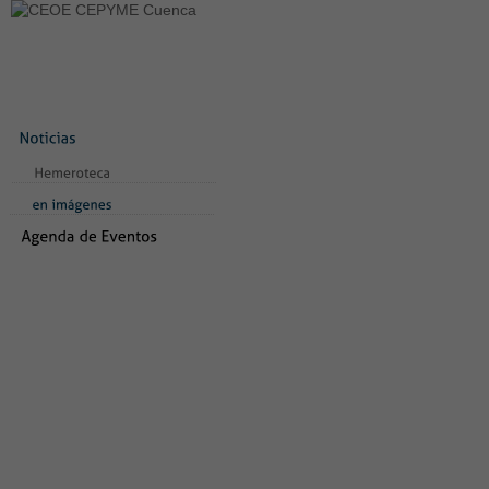
LA CONFEDERACIÓN
SERVICIOS
NOTICIAS
CONVEN
CONTACTO
AVISO LEGAL
TEST
NUEVA PÁGINA