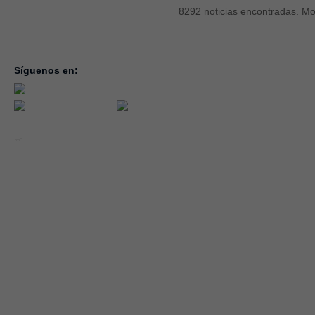
8292 noticias encontradas. Mo
Síguenos en:
inicio
la con
servic
notici
conve
Año 2026 - CEOE CEPYME CUENCA.
forma
|
Aviso legal, condiciones de uso y Política de Privacidad
Cookies
emple
Política de Seguridad de la Información ISO 27001_2022
Área 
Política y Procedimiento de Gestión del Canal del Informante
asocia
Evaluación de Proveedores
Desempeño Ambiental
Diseño Web: Soluciones IP