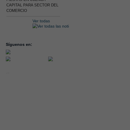
CAPITAL PARA SECTOR DEL
COMERCIO
Ver todas
Síguenos en:
inicio
la con
servic
notici
conve
Año 2026 - CEOE CEPYME CUENCA.
forma
|
Aviso legal, condiciones de uso y Política de Privacidad
Cookies
emple
Política de Seguridad de la Información ISO 27001_2022
Área 
Política y Procedimiento de Gestión del Canal del Informante
asocia
Evaluación de Proveedores
Desempeño Ambiental
Diseño Web: Soluciones IP