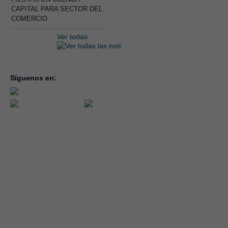
CAPITAL PARA SECTOR DEL
COMERCIO
Ver todas
Síguenos en:
inicio
la con
servic
notici
conve
Año 2026 - CEOE CEPYME CUENCA.
forma
|
Aviso legal, condiciones de uso y Política de Privacidad
Cookies
emple
Política de Seguridad de la Información ISO 27001_2022
Área 
Política y Procedimiento de Gestión del Canal del Informante
asocia
Evaluación de Proveedores
Desempeño Ambiental
Diseño Web: Soluciones IP