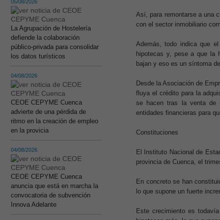
05/08/2026
Así, para remontarse a una c
con el sector inmobiliario c
La Agrupación de Hostelería
defiende la colaboración
Además, todo indica que el 
público-privada para consolidar
hipotecas y, pese a que la 
los datos turísticos
bajan y eso es un síntoma de
04/08/2026
Desde la Asociación de Empre
fluya el crédito para la adq
CEOE CEPYME Cuenca
se hacen tras la venta de 
advierte de una pérdida de
entidades financieras para q
ritmo en la creación de empleo
en la provicia
Constituciones
04/08/2026
El Instituto Nacional de Est
provincia de Cuenca, el trim
CEOE CEPYME Cuenca
En concreto se han constitui
anuncia que está en marcha la
lo que supone un fuerte incr
convocatoria de subvención
Innova Adelante
Este crecimiento es todavía