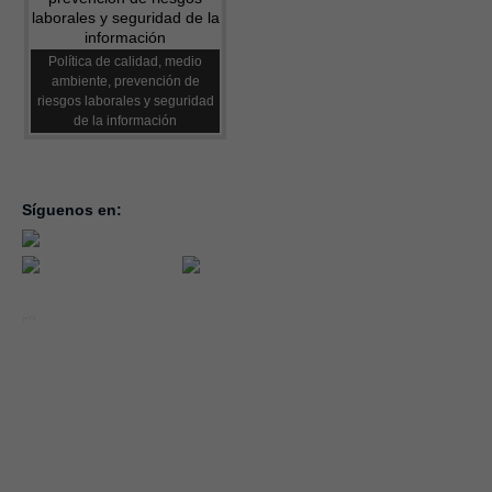
Política de calidad, medio
ambiente, prevención de
riesgos laborales y seguridad
de la información
Síguenos en:
inicio
la con
servic
notici
conve
Año 2026 - CEOE CEPYME CUENCA.
forma
|
Aviso legal, condiciones de uso y Política de Privacidad
Cookies
emple
Política de Seguridad de la Información ISO 27001_2022
Área 
Política y Procedimiento de Gestión del Canal del Informante
asocia
Evaluación de Proveedores
Desempeño Ambiental
Diseño Web: Soluciones IP