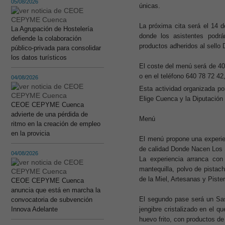
05/08/2026
únicas.
La próxima cita será el 14 d
La Agrupación de Hostelería
donde los asistentes podr
defiende la colaboración
productos adheridos al sello
público-privada para consolidar
los datos turísticos
El coste del menú será de 40 
o en el teléfono 640 78 72 42
04/08/2026
Esta actividad organizada 
Elige Cuenca y la Diputación 
CEOE CEPYME Cuenca
advierte de una pérdida de
Menú
ritmo en la creación de empleo
en la provicia
El menú propone una experien
de calidad Donde Nacen Los
04/08/2026
La experiencia arranca co
mantequilla, polvo de pistac
de la Miel, Artesanas y Pister
CEOE CEPYME Cuenca
anuncia que está en marcha la
El segundo pase será un Sas
convocatoria de subvención
jengibre cristalizado en el 
Innova Adelante
huevo frito, con productos d