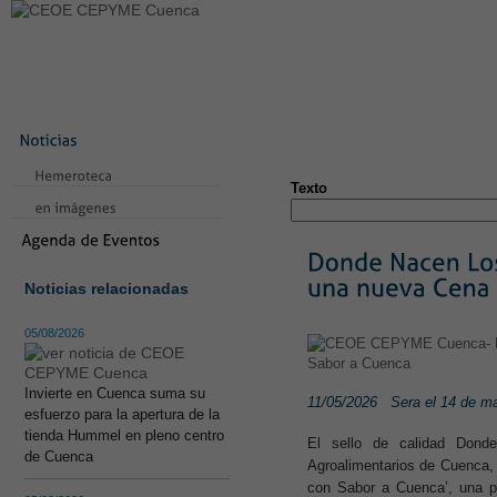
LA CONFEDERACIÓN
SERVICIOS
NOTICIAS
CONVEN
CONTACTO
AVISO LEGAL
TEST
NUEVA PÁGINA
Texto
Noticias relacionadas
05/08/2026
Invierte en Cuenca suma su
11/05/2026
Sera el 14 de m
esfuerzo para la apertura de la
tienda Hummel en pleno centro
El sello de calidad Dond
de Cuenca
Agroalimentarios de Cuenca, 
con Sabor a Cuenca’, una pr