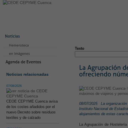
LA CONFEDERACIÓN
SERVICIOS
NOTICIAS
CONVEN
CONTACTO
AVISO LEGAL
TEST
NUEVA PÁGINA
Texto
Noticias relacionadas
07/08/2026
CEOE CEPYME Cuenca avisa
08/07/2025
La organización
de los costes añadidos por el
Instituto Nacional de Estadís
nuevo Decreto sobre residuos
alojamientos de estas caracte
textiles y de calzado
La Agrupación de Hostelería