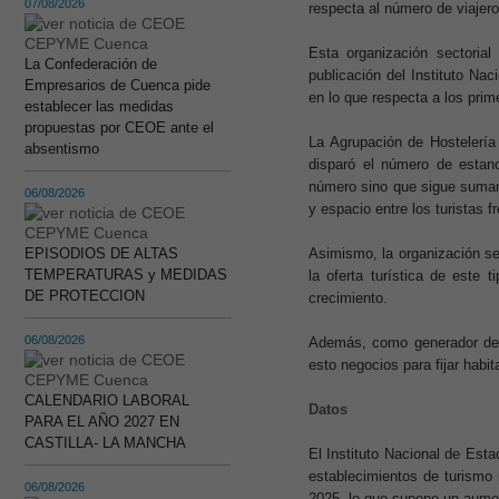
07/08/2026
respecta al número de viajer
Esta organización sectoria
La Confederación de
publicación del Instituto Na
Empresarios de Cuenca pide
en lo que respecta a los pri
establecer las medidas
propuestas por CEOE ante el
La Agrupación de Hostelería
absentismo
disparó el número de estanc
número sino que sigue sumand
06/08/2026
y espacio entre los turistas 
EPISODIOS DE ALTAS
Asimismo, la organización sec
TEMPERATURAS y MEDIDAS
la oferta turística de este 
DE PROTECCION
crecimiento.
06/08/2026
Además, como generador de e
esto negocios para fijar hab
CALENDARIO LABORAL
Datos
PARA EL AÑO 2027 EN
CASTILLA- LA MANCHA
El Instituto Nacional de Est
establecimientos de turismo
06/08/2026
2025, lo que supone un aumen