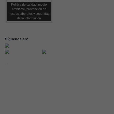
Política de calidad, medio
ambiente, prevención de
riesgos laborales y seguridad
de la información
Síguenos en:
inicio
la con
servic
notici
conve
Año 2026 - CEOE CEPYME CUENCA.
forma
|
Aviso legal, condiciones de uso y Política de Privacidad
Cookies
emple
Política de Seguridad de la Información ISO 27001_2022
Área 
Política y Procedimiento de Gestión del Canal del Informante
asocia
Evaluación de Proveedores
Desempeño Ambiental
Diseño Web: Soluciones IP