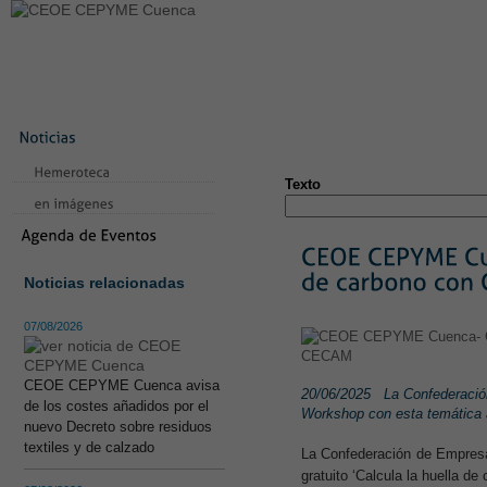
LA CONFEDERACIÓN
SERVICIOS
NOTICIAS
CONVEN
CONTACTO
AVISO LEGAL
TEST
NUEVA PÁGINA
Texto
Noticias relacionadas
07/08/2026
CEOE CEPYME Cuenca avisa
20/06/2025
La Confederación
de los costes añadidos por el
Workshop con esta temática a
nuevo Decreto sobre residuos
textiles y de calzado
La Confederación de Empresar
gratuito ‘Calcula la huella 