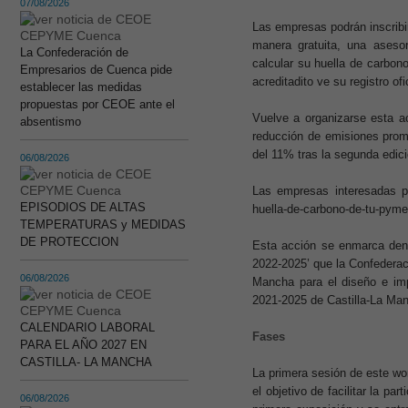
07/08/2026
Las empresas podrán inscribir
manera gratuita, una aseso
La Confederación de
calcular su huella de carbono
Empresarios de Cuenca pide
acreditadito ve su registro ofic
establecer las medidas
propuestas por CEOE ante el
Vuelve a organizarse esta ac
absentismo
reducción de emisiones prom
del 11% tras la segunda edici
06/08/2026
Las empresas interesadas pu
EPISODIOS DE ALTAS
huella-de-carbono-de-tu-pyme
TEMPERATURAS y MEDIDAS
DE PROTECCION
Esta acción se enmarca dent
2022-2025’ que la Confederac
06/08/2026
Mancha para el diseño e im
2021-2025 de Castilla-La Ma
CALENDARIO LABORAL
Fases
PARA EL AÑO 2027 EN
CASTILLA- LA MANCHA
La primera sesión de este wo
el objetivo de facilitar la pa
06/08/2026