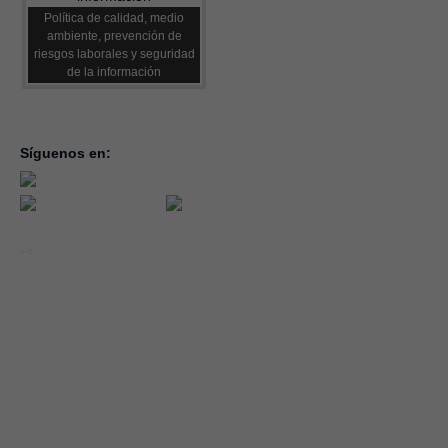
Política de calidad, medio
ambiente, prevención de
riesgos laborales y seguridad
de la información
Síguenos en:
inicio
la con
servic
notici
conve
Año 2026 - CEOE CEPYME CUENCA.
forma
|
Aviso legal, condiciones de uso y Política de Privacidad
Cookies
emple
Política de Seguridad de la Información ISO 27001_2022
Área 
Política y Procedimiento de Gestión del Canal del Informante
asocia
Evaluación de Proveedores
Desempeño Ambiental
Diseño Web: Soluciones IP