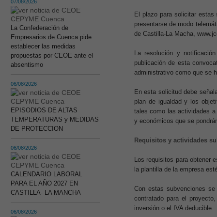
07/08/2026
El plazo para solicitar estas
presentarse de modo telemáti
La Confederación de
de Castilla-La Macha, www.j
Empresarios de Cuenca pide
establecer las medidas
La resolución y notificaci
propuestas por CEOE ante el
publicación de esta convocat
absentismo
administrativo como que se 
06/08/2026
En esta solicitud debe señala
plan de igualdad y los obje
EPISODIOS DE ALTAS
tales como las actividades a 
TEMPERATURAS y MEDIDAS
y económicos que se pondrán 
DE PROTECCION
Requisitos y actividades s
06/08/2026
Los requisitos para obtener e
la plantilla de la empresa es
CALENDARIO LABORAL
PARA EL AÑO 2027 EN
Con estas subvenciones se 
CASTILLA- LA MANCHA
contratado para el proyecto,
inversión o el IVA deducible.
06/08/2026