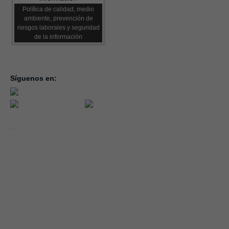
Política de calidad, medio
ambiente, prevención de
riesgos laborales y seguridad
de la información
Síguenos en:
inicio
la con
servic
notici
conve
Año 2026 - CEOE CEPYME CUENCA.
forma
|
Aviso legal, condiciones de uso y Política de Privacidad
Cookies
emple
Política de Seguridad de la Información ISO 27001_2022
Área 
Política y Procedimiento de Gestión del Canal del Informante
asocia
Evaluación de Proveedores
Desempeño Ambiental
Diseño Web: Soluciones IP