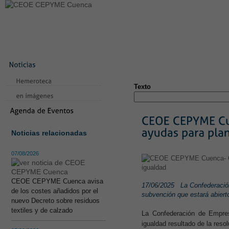
LA CONFEDERACIÓN
SERVICIOS
NOTICIAS
CONVEN
CONTACTO
AVISO LEGAL
TEST
NUEVA PÁGINA
Texto
Noticias relacionadas
07/08/2026
CEOE CEPYME Cuenca avisa
17/06/2025
La Confederación
de los costes añadidos por el
subvención que estará abierto
nuevo Decreto sobre residuos
textiles y de calzado
La Confederación de Empre
igualdad resultado de la resol