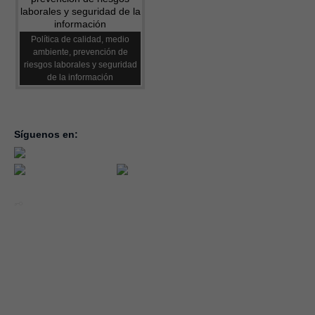
Política de calidad, medio
ambiente, prevención de
riesgos laborales y seguridad
de la información
Síguenos en:
inicio
la con
servic
notici
conve
Año 2026 - CEOE CEPYME CUENCA.
forma
|
Aviso legal, condiciones de uso y Política de Privacidad
Cookies
emple
Política de Seguridad de la Información ISO 27001_2022
Área 
Política y Procedimiento de Gestión del Canal del Informante
asocia
Evaluación de Proveedores
Desempeño Ambiental
Diseño Web: Soluciones IP