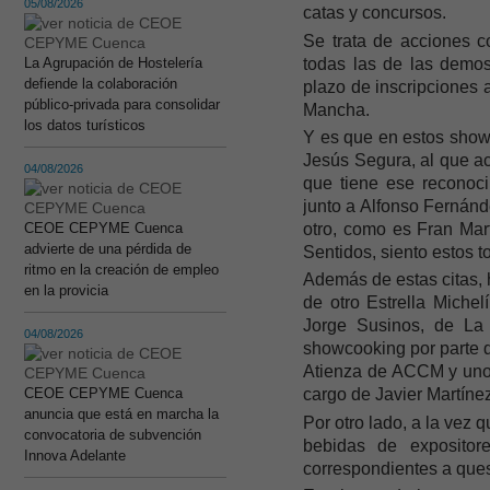
05/08/2026
catas y concursos.
Se trata de acciones c
todas las de las demos
La Agrupación de Hostelería
defiende la colaboración
plazo de inscripciones 
público-privada para consolidar
Mancha.
los datos turísticos
Y es que en estos showc
Jesús Segura, al que ac
04/08/2026
que tiene ese reconoc
junto a Alfonso Fernánd
otro, como es Fran Mar
CEOE CEPYME Cuenca
advierte de una pérdida de
Sentidos, siento estos t
ritmo en la creación de empleo
Además de estas citas, 
en la provicia
de otro Estrella Miche
Jorge Susinos, de La
04/08/2026
showcooking por parte 
Atienza de ACCM y uno 
CEOE CEPYME Cuenca
cargo de Javier Martíne
anuncia que está en marcha la
Por otro lado, a la vez
convocatoria de subvención
bebidas de expositor
Innova Adelante
correspondientes a ques