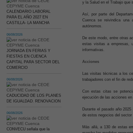
y la Salud en el Trabajo que s
CALENDARIO LABORAL
Así, por parte del Departa
PARA EL AÑO 2027 EN
Cuenca se reivindica una 
CASTILLA- LA MANCHA
autónomos.
06/08/2026
De este modo, entre otras ac
estas visitas a empresas, u
informativas.
JORNADA EN FERIAS Y
FIESTAS EN CUENCA
Acciones
CAPITAL PARA SECTOR DEL
COMERCIO
Las visitas técnicas a los c
trabajadores con el fin de re
06/08/2026
Con estas citas se potencia
CADUCIDAD DE LOS PLANES
ejecución de las acciones en
DE IGUALDAD. RENOVACION
Durante el pasado año 2025 s
06/08/2026
de estos negocios del sector 
Más allá, a 130 de estas e
CONVECU señala que la
marcha las medidas propuestas