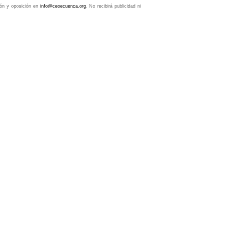
ción y oposición en
info@ceoecuenca.org
. No recibirá publicidad ni