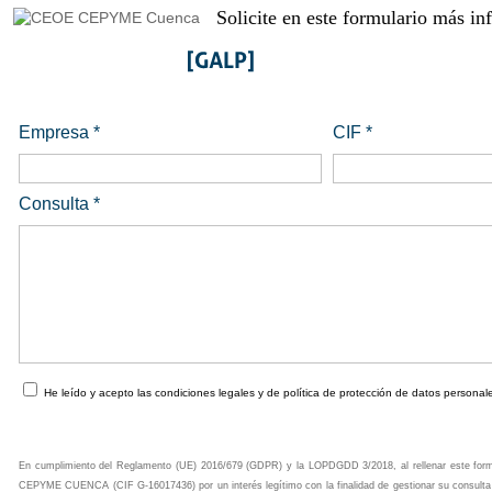
Solicite en este formulario más i
Empresa *
CIF *
Consulta *
He leído y acepto las condiciones legales y de política de protección de datos personal
En cumplimiento del Reglamento (UE) 2016/679 (GDPR) y la LOPDGDD 3/2018, al rellenar este formu
CEPYME CUENCA (CIF G-16017436) por un interés legítimo con la finalidad de gestionar su consulta 